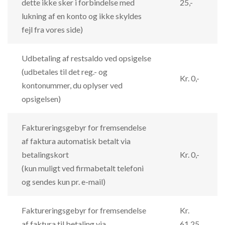
dette ikke sker i forbindelse med
25,-
lukning af en konto og ikke skyldes
fejl fra vores side)
Udbetaling af restsaldo ved opsigelse
(udbetales til det reg.- og
Kr. 0,-
kontonummer, du oplyser ved
opsigelsen)
Faktureringsgebyr for fremsendelse
af faktura automatisk betalt via
betalingskort
Kr. 0,-
(kun muligt ved firmabetalt telefoni
og sendes kun pr. e-mail)
Faktureringsgebyr for fremsendelse
Kr.
af faktura til betaling via
61,25