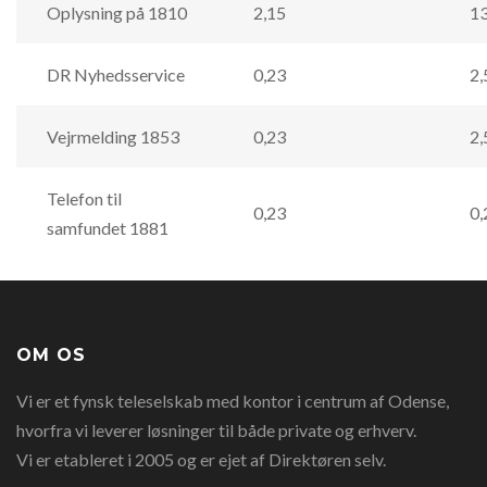
Oplysning på 1810
2,15
13
DR Nyhedsservice
0,23
2,
Vejrmelding 1853
0,23
2,
Telefon til
0,23
0,
samfundet 1881
OM OS
Vi er et fynsk teleselskab med kontor i centrum af Odense,
hvorfra vi leverer løsninger til både private og erhverv.
Vi er etableret i 2005 og er ejet af Direktøren selv.