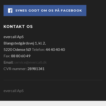
SYNES GODT OM OS PÅ FACEBOOK
KONTAKT OS
evercall ApS
Blangstedgårdsvej 1, kl. 2,
5220 Odense SØ
Telefon:
44 40 40 40
Fax:
88 80 60 49
Email:
service@evercall.dk
CVR-nummer:
28981341
evercall ApS