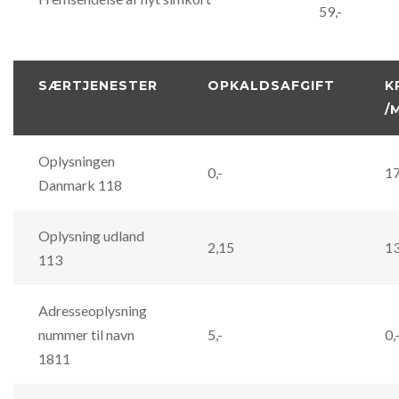
59,-
SÆRTJENESTER
OPKALDSAFGIFT
K
/
Oplysningen
0,-
17
Danmark 118
Oplysning udland
2,15
13
113
Adresseoplysning
nummer til navn
5,-
0,
1811